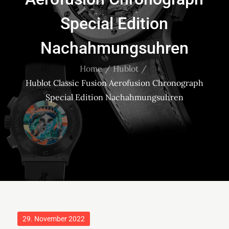
Special Edition
Nachahmungsuhren
Home
Hublot
Hublot Classic Fusion Aerofusion Chronograph
Special Edition Nachahmungsuhren
Posted
29. November 2022