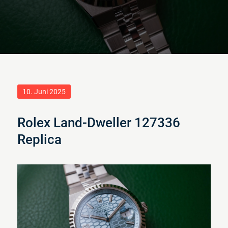
Posted
10. Juni 2025
on
Rolex Land-Dweller 127336
Replica