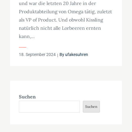
und war die letzten 20 Jahre in der
Produktabteilung von Omega tätig, zuletzt
als VP of Product. Und obwohl Kissling
natürlich nicht alle Lorbeeren ernten
kann,…
Posted
18. September 2024
By
ufakesuhren
on
Suchen
Suchen