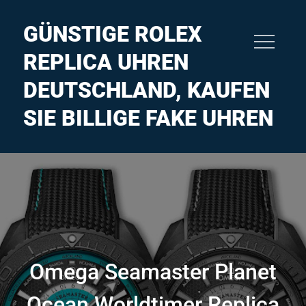
Skip
to
GÜNSTIGE ROLEX
content
REPLICA UHREN
DEUTSCHLAND, KAUFEN
SIE BILLIGE FAKE UHREN
Omega Seamaster Planet
Ocean Worldtimer Replica