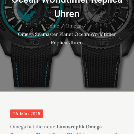
Uhren
Home
Omega
Omega Seamaster Planet Ocean Worldtimer
Replica Uhren
Posted
26. März 2025
on
Omega hat die neue
Luxusreplik Omega