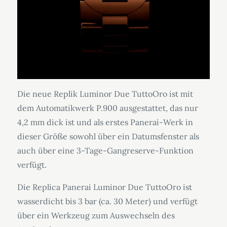
Die neue Replik Luminor Due TuttoOro ist mit
dem Automatikwerk P.900 ausgestattet, das nur
4,2 mm dick ist und als erstes Panerai-Werk in
dieser Größe sowohl über ein Datumsfenster als
auch über eine 3-Tage-Gangreserve-Funktion
verfügt.
Die Replica Panerai Luminor Due TuttoOro ist
wasserdicht bis 3 bar (ca. 30 Meter) und verfügt
über ein Werkzeug zum Auswechseln des