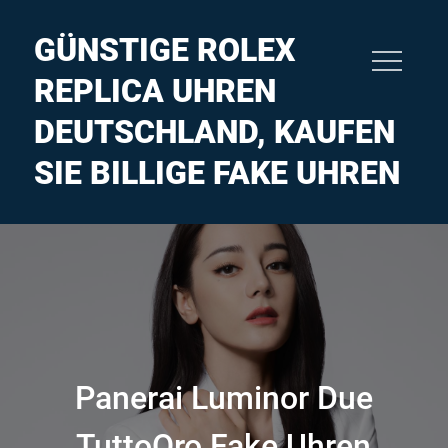
Skip
to
GÜNSTIGE ROLEX
content
REPLICA UHREN
DEUTSCHLAND, KAUFEN
SIE BILLIGE FAKE UHREN
Panerai Luminor Due
TuttoOro Fake Uhren