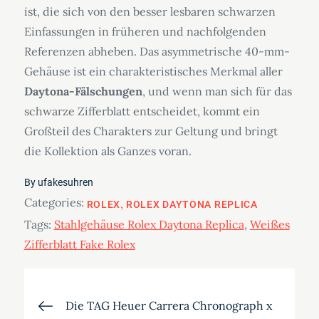
ist, die sich von den besser lesbaren schwarzen
Einfassungen in früheren und nachfolgenden
Referenzen abheben. Das asymmetrische 40-mm-
Gehäuse ist ein charakteristisches Merkmal aller
Daytona-Fälschungen
, und wenn man sich für das
schwarze Zifferblatt entscheidet, kommt ein
Großteil des Charakters zur Geltung und bringt
die Kollektion als Ganzes voran.
By
ufakesuhren
Categories:
ROLEX
ROLEX DAYTONA REPLICA
Tags:
Stahlgehäuse Rolex Daytona Replica
,
Weißes
Zifferblatt Fake Rolex
Beitragsnavigation
Die TAG Heuer Carrera Chronograph x